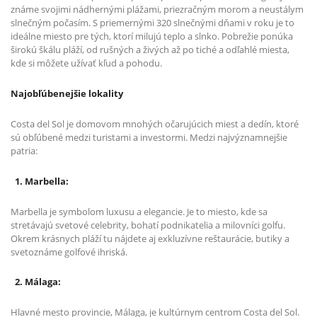
známe svojimi nádhernými plážami, priezračným morom a neustálym
slnečným počasím. S priemernými 320 slnečnými dňami v roku je to
ideálne miesto pre tých, ktorí milujú teplo a slnko. Pobrežie ponúka
širokú škálu pláží, od rušných a živých až po tiché a odľahlé miesta,
kde si môžete užívať kľud a pohodu.
Najobľúbenejšie lokality
Costa del Sol je domovom mnohých očarujúcich miest a dedín, ktoré
sú obľúbené medzi turistami a investormi. Medzi najvýznamnejšie
patria:
1. Marbella:
Marbella je symbolom luxusu a elegancie. Je to miesto, kde sa
stretávajú svetové celebrity, bohatí podnikatelia a milovníci golfu.
Okrem krásnych pláží tu nájdete aj exkluzívne reštaurácie, butiky a
svetoznáme golfové ihriská.
2. Málaga:
Hlavné mesto provincie, Málaga, je kultúrnym centrom Costa del Sol.