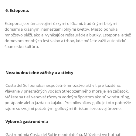
6. Estepona:
Estepona je známa svojimi úzkymi uličkami, tradičnými bielymi
domami a krásnymi námestiami plnými kvetov. Mesto ponúka
množstvo pláží, ako aj vynikajúce reštaurácie a butiky. Estepona je tiež
domovom mnohých festivalov a trhov, kde môžete zažiť autentickú
španielsku kultúru.
Nezabudnuteľné zážitky a aktivity
Costa del Sol ponúka nespočetné množstvo aktivít pre každého.
Plávanie v priezračných vodách Stredozemného mora je len začiatok.
Môžete sa tiež venovať rôznym vodným športom ako sú windsurfing,
potápanie alebo jazda na kajaku. Pre milovníkov golfu je toto pobrežie
rajom so svojimi početnými golfovými ihriskami svetovej úrovne.
Výborná gastronómia
Gastronómia Costa del Sol je neodolateľná. Môžete si vychutnať