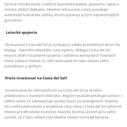
čerstvé morské plody, tradičné španielske paellas, gazpacho, tapas a
mnoho ďalších delikates. Miestne reštaurácie a bary ponúkajú
autentické kulinárske zážitky, ktoré uspokoja aj tých najnáročnejších
gurmánov.
Letecké spojenia
Dostupnosť Costa del Sol je vynikajúca, vďaka pravidelným letom do
Malagy , hlavného leteckého uzla regiónu. Málaga-Costa del Sol
Airport (AGP) má priame spojenia s väčšinou európskych hlavných
miest vrátane Viedne, čo robí cestovanie do tejto oblasti veľmi
pohodlným a rýchlym.
Prečo investovať na Costa del Sol?
Investovanie do nehnuteľností na Costa del Sol je skvelou
príležitosťou z viacerých dôvodov. Región neustále priťahuje turistov z
celého sveta, čo zabezpečuje vysoký dopyt po prenájmoch. Stabilný
trh s nehnuteľnosťami a atraktívne ceny robia z Costa del Sol výborné
miesto pre dlhodobé investície. Navyše, životná úroveň je tu veľmi
vysoká, čo z tejto oblasti robí ideálne miesto na trvalé bývanie.