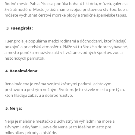
Rodné mesto Pabla Picassa ponúka bohatú históriu, múzeá, galérie a
živú atmosféru. Mesto je tiež známe svojou prístavnou štvrťou, kde si
môžete vychutnať čerstvé morské plody a tradičné španielske tapas.
3. Fuengirola:
Fuengirola je populárna medzi rodinami a dôchodcami, ktorí hľadajú
pokojnú a priateľskú atmosféru. Pláže sú tu široké a dobre vybavené,
a mesto ponúka množstvo aktivít vrátane vodných športov, zoo a
historických pamiatok.
4. Benalmádena:
Benalmádena je známa svojimi krásnymi parkmi, jachtovým
prístavom a pestrým nočným životom. Je to skvelé miesto pre tých,
ktorí hľadajú zábavu a dobrodružstvo.
5. Nerja:
Nerja je malebné mestečko s úchvatnými výhľadmi na more a
slávnymi jaskyňami Cueva de Nerja. Je to ideálne miesto pre
milovníkov prírody a histórie.