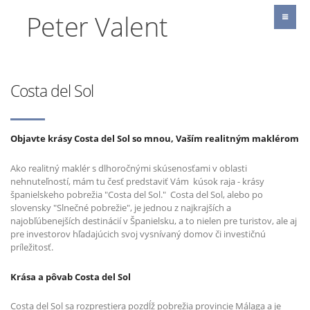
Peter Valent
Costa del Sol
Objavte krásy Costa del Sol so mnou, Vaším realitným maklérom
Ako realitný maklér s dlhoročnými skúsenosťami v oblasti
nehnuteľností, mám tu česť predstaviť Vám kúsok raja - krásy
španielskeho pobrežia "Costa del Sol." Costa del Sol, alebo po
slovensky "Slnečné pobrežie", je jednou z najkrajších a
najobľúbenejších destinácií v Španielsku, a to nielen pre turistov, ale aj
pre investorov hľadajúcich svoj vysnívaný domov či investičnú
príležitosť.
Krása a pôvab Costa del Sol
Costa del Sol sa rozprestiera pozdĺž pobrežia provincie Málaga a je