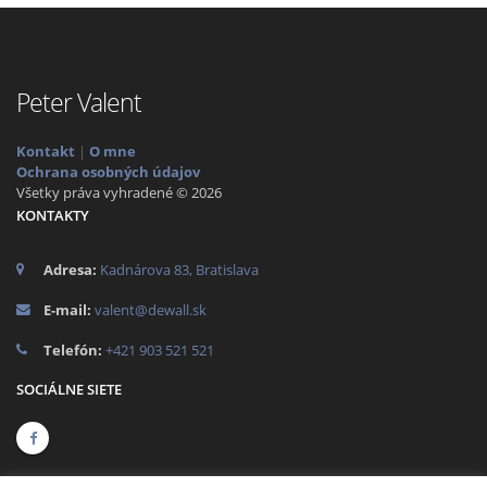
Peter Valent
Kontakt
|
O mne
Ochrana osobných údajov
Všetky práva vyhradené © 2026
KONTAKTY
Adresa:
Kadnárova 83, Bratislava
E-mail:
valent@dewall.sk
Telefón:
+421 903 521 521
SOCIÁLNE SIETE