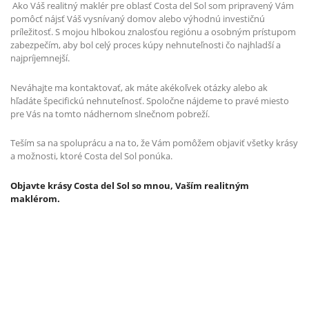
Ako Váš realitný maklér pre oblasť Costa del Sol som pripravený Vám
pomôcť nájsť Váš vysnívaný domov alebo výhodnú investičnú
príležitosť. S mojou hlbokou znalosťou regiónu a osobným prístupom
zabezpečím, aby bol celý proces kúpy nehnuteľnosti čo najhladší a
najpríjemnejší.
Neváhajte ma kontaktovať, ak máte akékoľvek otázky alebo ak
hľadáte špecifickú nehnuteľnosť. Spoločne nájdeme to pravé miesto
pre Vás na tomto nádhernom slnečnom pobreží.
Teším sa na spoluprácu a na to, že Vám pomôžem objaviť všetky krásy
a možnosti, ktoré Costa del Sol ponúka.
Objavte krásy Costa del Sol so mnou, Vaším realitným
maklérom.